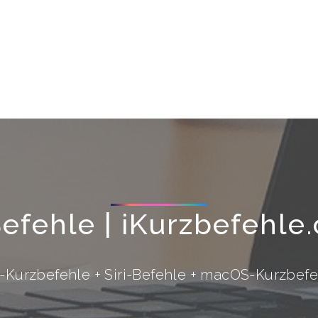
Befehle | iKurzbefehle
i-Kurzbefehle + Siri-Befehle + macOS-Kurzbef