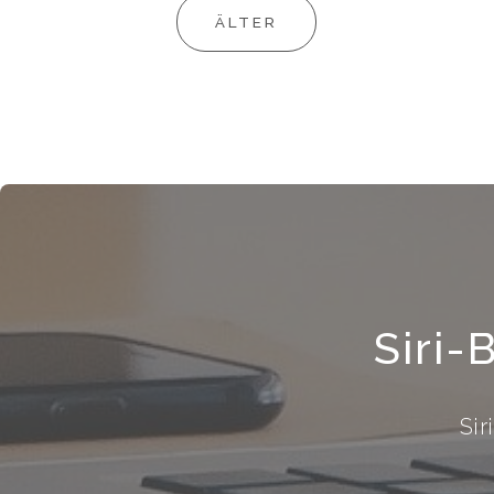
ÄLTER
Siri-
Sir