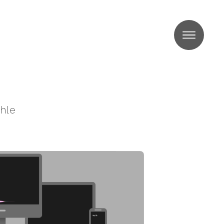
MENU
hle