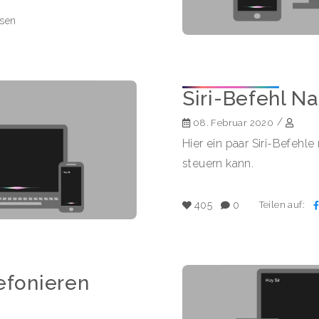
esen
Siri-Befehl N
/
08. Februar 2020
Hier ein paar Siri-Befehl
steuern kann.
Teilen auf:
405
0
efonieren