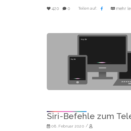
Teilen auf:
420
0
mehr l
Siri-Befehle zum Tel
/
08. Februar 2020