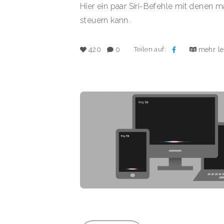
Hier ein paar Siri-Befehle mit denen 
steuern kann.
Teilen auf:
420
0
mehr l