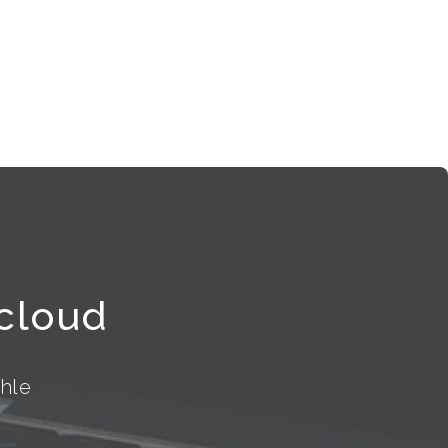
.cloud
ehle