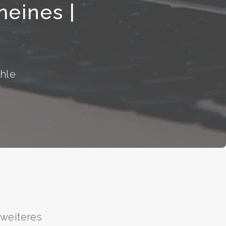
meines |
ehle
weiteres