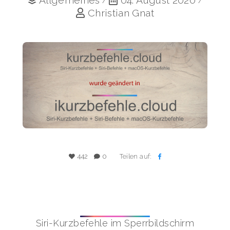
Allgemeines
04. August 2020
/
/
Christian Gnat
Teilen auf:
442
0
Siri-Kurzbefehle im Sperrbildschirm