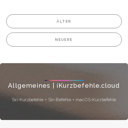
ÄLTER
NEUERE
Allgemeines | iKurzbefehle.cloud
Siri-Kurzbefehle + Siri-Befehle + macOS-Kurzbefehle